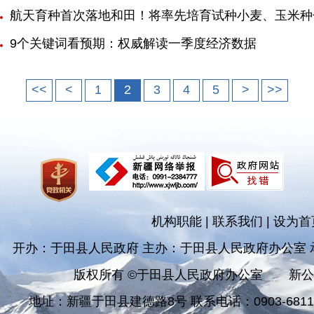
航天育种首次落地和田！将率先培育试种小麦、玉米种
9个关键词看预期：权威解读一季度经济数据
<<
<
1
2
3
4
5
>
>>
机构职能
|
联系我们
|
设为首
开办：于田县人民政府 主办：于田县人民政府办公室
版权所有 ©于田县人民政府办公室
新公
地址：新疆于田县建德路8号 联系电话：0903-681182