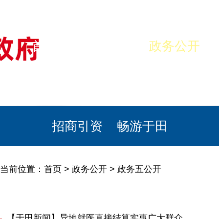
首页
美丽于田
政务公开
政民互动
栏目专题
政务服务
招商引资
畅游于田
当前位置：
首页
>
政务公开
>
政务五公开
【于田新闻】异地就医直接结算实惠广大群众