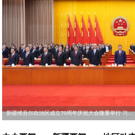
新疆维吾尔自治区成立70周年庆祝大会隆重举行 习近平出席大会...
习近平在二十届中央纪委五次全会上发表重要讲话强调：以更高标准更实举措推进全面从严治党 为实现“十五五”时期目标任务提供坚强保障...
习近平在出席新疆维吾尔自治区成立70周年庆祝活动后返回北京...
2026“@国务院 我为政府工作报告提建议”网民建言征集活动开始...
庆祝中华人民共和国成立76周年招待会在京举行 习近平发表重要讲话...