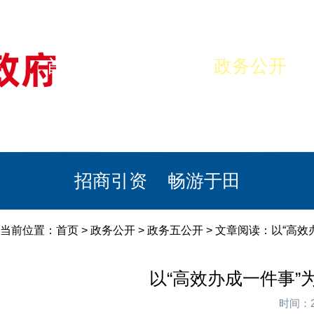
首页
美丽于田
政务公开
政民互动
栏目专题
政务服务
招商引资
畅游于田
当前位置：
首页
>
政务公开
>
政务五公开
> 文章阅读：以“高
以“高效办成一件事”
时间：2