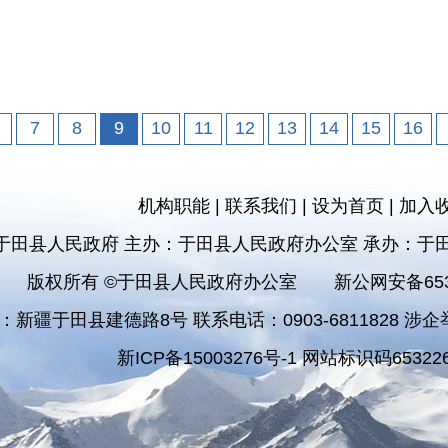
7
8
9
10
11
12
13
14
15
16
机构职能
|
联系我们
|
设为首页
|
加入
于田县人民政府 主办：于田县人民政府办公室 承办：于
版权所有 ©于田县人民政府办公室
新公网安备6532
：新疆于田县建德路8号 联系电话：0903-6811828 涉企举报
新ICP备15003276号-1 网站标识码653226