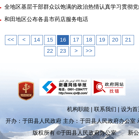
全地区基层干部群众以饱满的政治热情认真学习贯彻党
和田地区公布各县市药店服务电话
<<
<
14
15
16
17
18
19
20
21
22
23
>
>>
机构职能
|
联系我们
|
设为首
开办：于田县人民政府 主办：于田县人民政府办公室
版权所有 ©于田县人民政府办公室
新公