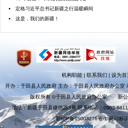
定格习近平总书记新疆之行温暖瞬间
这是，我们的新疆！
机构职能
|
联系我们
|
设为首
开办：于田县人民政府 主办：于田县人民政府办公室
版权所有 ©于田县人民政府办公室
新公
地址：新疆于田县建德路8号 联系电话：0903-681182
新ICP备15003276号-1 网站标识