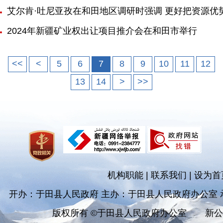
艾尔肯·吐尼亚孜在和田地区调研时强调 更好把资源优
2024年新疆矿业权出让项目推介会在和田市举行
<<
<
5
6
7
8
9
10
11
12
13
14
>
>>
机构职能
|
联系我们
|
设为首
开办：于田县人民政府 主办：于田县人民政府办公室
版权所有 ©于田县人民政府办公室
新公