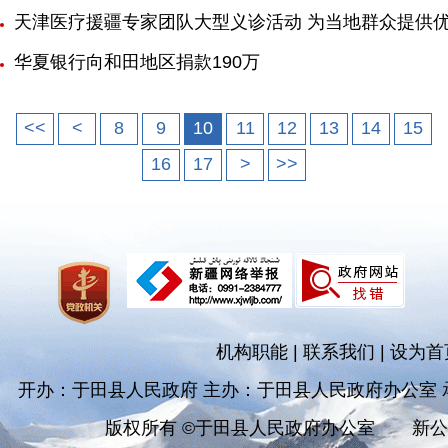
天津医疗援疆专家团队大型义诊活动 为当地群众提供
华夏银行向和田地区捐款190万
<<
<
8
9
10
11
12
13
14
15
16
17
>
>>
机构职能
|
联系我们
|
设为首
开办：于田县人民政府 主办：于田县人民政府办公室
版权所有 ©于田县人民政府办公室
新公