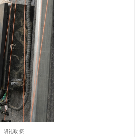
 胡礼政 摄