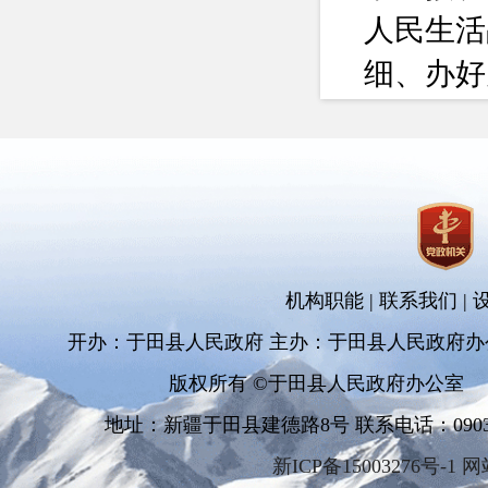
人民生活
细、办好
一、增
目标
800个。
工作
头，持续
机构职能
|
联系我们
|
一般债券
开办：于田县人民政府 主办：于田县人民政府办
项目顺利
版权所有 ©于田县人民政府办公室
申报单位
地址：新疆于田县建德路8号 联系电话：0903-681
抓紧做好
新ICP备15003276号-1 