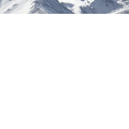
按倒排时
要扛实主
巴扎镇中
督导”等
决教育项
工程质量
单位：教
限：2024
二、推
目标
工作