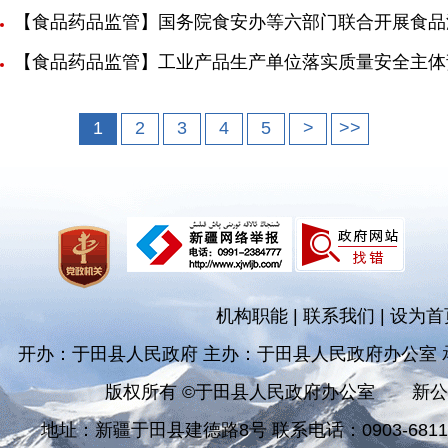
【食品药品监管】国务院食安办等六部门联合开展食品
【食品药品监管】工业产品生产单位落实质量安全主体
1
2
3
4
5
>
>>
机构职能
|
联系我们
|
设为首
开办：于田县人民政府 主办：于田县人民政府办公室
版权所有 ©于田县人民政府办公室
新公
地址：新疆于田县建德路8号 联系电话：0903-681182