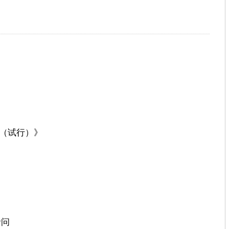
（试行）》
者问