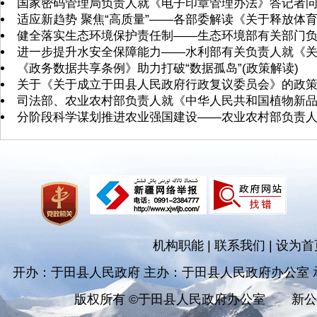
国家密码管理局负责人就《电子印章管理办法》答记者
适应新趋势 聚焦“高质量”——各部委解读《关于释放体
健全落实生态环境保护责任制——生态环境部有关部门
进一步提升水安全保障能力——水利部有关负责人就《
《政务数据共享条例》助力打破“数据孤岛”(政策解读)
关于《关于成立于田县人民政府行政复议委员会》的政
司法部、农业农村部负责人就《中华人民共和国植物新
分阶段科学谋划推进农业强国建设——农业农村部负责人就
机构职能
|
联系我们
|
设为首
开办：于田县人民政府 主办：于田县人民政府办公室
版权所有 ©于田县人民政府办公室
新公