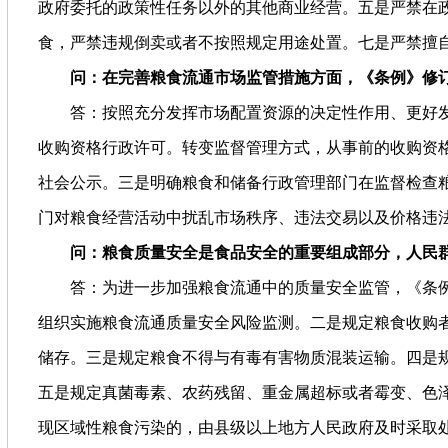
政府委托的政策性任务以外的其他商业经营。五是严禁在
食，严禁违规倒卖或者不按照规定用途处置。七是严禁擅
问：在完善粮食流通市场监管措施方面，《条例》修
答：按照充分发挥市场配置资源的决定性作用、更好发
收购资格行政许可。转变监督管理方式，从事前的收购资
社会公示。三是明确粮食和储备行政管理部门在监督检查
门对粮食经营活动中扰乱市场秩序、违法交易以及价格违
问：粮食质量安全是食品安全的重要组成部分，人民
答：为进一步加强粮食流通中的质量安全监管，《条
组织实施粮食流通质量安全风险监测。二是规定粮食收购
储存。三是规定粮食不得与有毒有害物质混装运输。四是
五是规定真菌毒素、农药残留、重金属超标或者霉变、色
现区域性粮食污染的，由县级以上地方人民政府及时采取