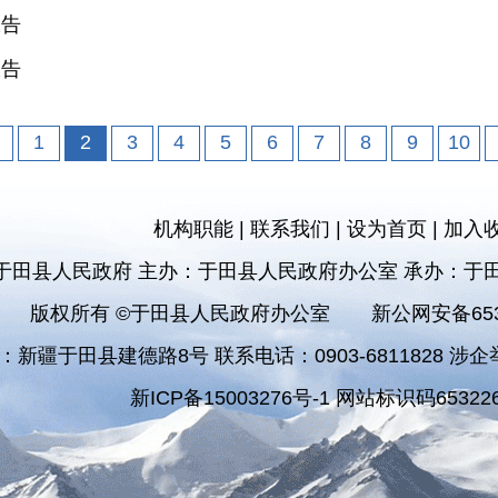
报告
报告
1
2
3
4
5
6
7
8
9
10
机构职能
|
联系我们
|
设为首页
|
加入
于田县人民政府 主办：于田县人民政府办公室 承办：于
版权所有 ©于田县人民政府办公室
新公网安备6532
：新疆于田县建德路8号 联系电话：0903-6811828 涉企举报
新ICP备15003276号-1 网站标识码653226