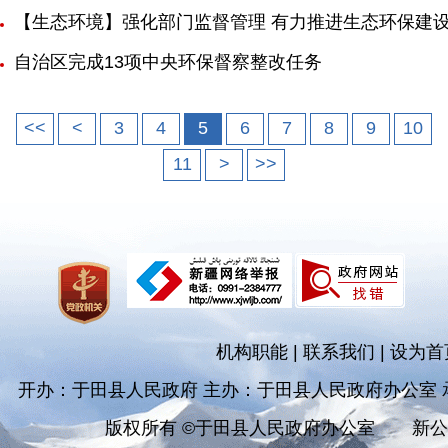
【生态环境】强化部门监督管理 有力推进生态环保建设 
自治区完成13项中央环保督察整改任务
<<
<
3
4
5
6
7
8
9
10
11
>
>>
机构职能
|
联系我们
|
设为首
开办：于田县人民政府 主办：于田县人民政府办公室
版权所有 ©于田县人民政府办公室
新公