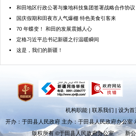
和田地区行政公署与豫地科技集团签署战略合作协议
国庆假期和田夜市人气爆棚 特色美食引客来
70 年蝶变！ 和田的发展震撼人心
定格习近平总书记新疆之行温暖瞬间
这是，我们的新疆！
机构职能
|
联系我们
|
设为首
开办：于田县人民政府 主办：于田县人民政府办公室
版权所有 ©于田县人民政府办公室
新公