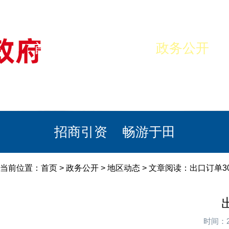
首页
美丽于田
政务公开
政民互动
栏目专题
政务服务
招商引资
畅游于田
当前位置：
首页
>
政务公开
>
地区动态
> 文章阅读：出口订单3
时间：2