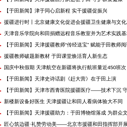
【于田新闻】津于同心启新程 实干援疆促振兴
援疆进行时丨北京健康文化促进会援疆卫生健康与文化
天津音乐学院向和田捐赠远程音乐教室并为艺术实践基
【于田新闻】天津援疆教师“传经送宝” 赋能于田教师
援疆教师破题新教材 于田课堂焕活育人新生态
国庆中秋假期 天津航空在新疆将执行航班量近450班次
【于田新闻】天津史诗话剧《赶大营》在于田上演
【于田新闻】天津市西青医院援疆医疗——技术下沉 
新楼新设备好医生 天津援疆让和田人看病体验大不同
【于田新闻】天津援疆助力：于田博物馆落成 为群众
匠心筑边疆·礼赞劳动美——北京市援疆和田指挥部开展庆