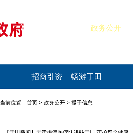
首页
美丽于田
政务公开
政民互动
栏目专题
政务服务
招商引资
畅游于田
当前位置：
首页
>
政务公开
>
援于信息
【于田新闻】天津援疆医疗队进驻于田 守护群众健康