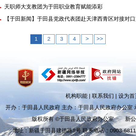
天职师大支教团为于田职业教育赋能添彩
【于田新闻】于田县党政代表团赴天津西青区对接对口
1
2
3
4
>
>>
机构职能
|
联系我们
|
设为首
开办：于田县人民政府 主办：于田县人民政府办公室
版权所有 ©于田县人民政府办公室
新公
地址：新疆于田县建德路8号 联系电话：0903-681182