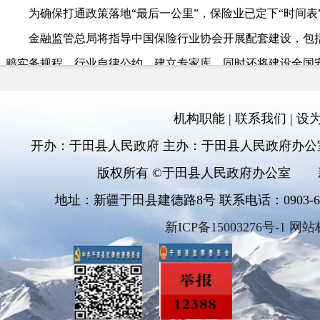
为确保打通政策落地“最后一公里”，保险业已定下“时间表
金融监管总局将指导中国保险行业协会开展配套建设，包括
赔实务规程、行业自律公约，建立专家库。同时还将建设全国
进行归集和分析，提供保险机构和保单信息查询等服务。
记者了解到，安责险行业标准条款、理赔实务规程、行业自
机构职能
|
联系我们
|
设
完成。
开办：于田县人民政府 主办：于田县人民政府办公
安全生产保障不断升级，将为人民群众生命财产安全保驾护
版权所有 ©于田县人民政府办公室
式向事前预防转型，更好发挥保险业的经济减震器和社会稳定
地址：新疆于田县建德路8号 联系电话：0903-6811
新ICP备15003276号-1 网站
来源链接：https://www.gov.cn/zhengce/202504/content_70170