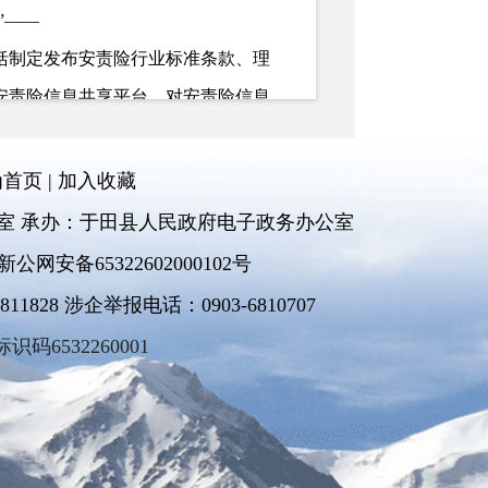
”——
制定发布安责险行业标准条款、理
安责险信息共享平台，对安责险信息
律公约的制定都力争在今年上半年
为首页
|
加入收藏
室 承办：于田县人民政府电子政务办公室
航，也将助力推动公共安全治理模
新公网安备65322602000102号
器功能。
828 涉企举报电话：0903-6810707
标识码6532260001
00.htm