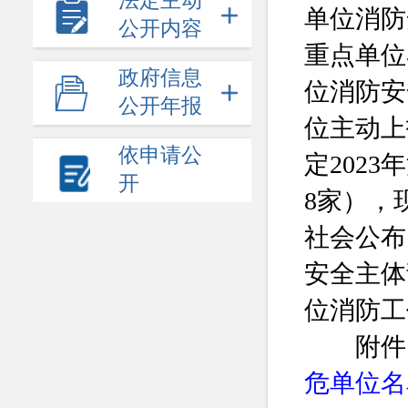
法定主动
单位消防
公开内容
重点单位
政府信息
位消防安
公开年报
位主动上
依申请公
定202
开
8家），
社会公布
安全主体
位消防工
附件
危单位名