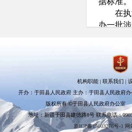
据标准。
在执法
办一批涉
法等有关
为，形成
共治。
在管理
机构职能
|
联系我们
|
原始创新
开办：于田县人民政府 主办：于田县人民政府办
品种审定
版权所有 ©于田县人民政府办公室
标准，开
地址：新疆于田县建德路8号 联系电话：0903-681
推进向日
新ICP备15003276号-1 
物优良品