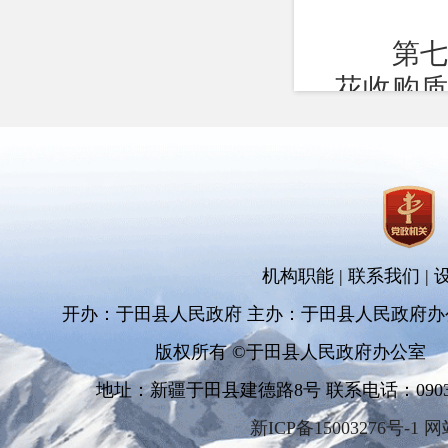
第七条
花收购
量检验所
棉花经
规范，
的类别
标准的
机构职能
|
联系我们
|
量。
开办：于田县人民政府 主办：于田县人民政府办
棉花经
版权所有 ©于田县人民政府办公室
花。
地址：新疆于田县建德路8号 联系电话：0903-681
第八条
新ICP备15003276号-1 
求：