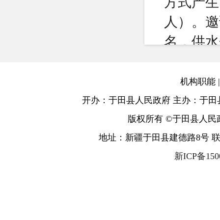
方式产生
人）。邀
名，供水
名，工业
表各1名
机构职能
定人数时
开办：于田县人民政府 主办：于田
名条件的
版权所有 ©于田县人民
五、听
地址：新疆于田县建德路8号 联系电话：
新ICP备150
法局和纪
六、听
确定后，
七、报