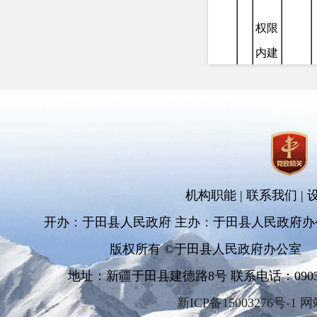
权限
内建
设项
目水
1
土保
持方
案审
机构职能
|
联系我们
|
核
开办：于田县人民政府 主办：于田县人民政府办
版权所有 ©于田县人民政府办公室
地址：新疆于田县建德路8号 联系电话：0903-681
新ICP备15003276号-1 