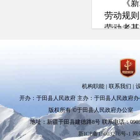
《新就
劳动规则
劳动者基
算法规则
动规则要
引导企业
付、考核
机构职能
|
联系我们
|
动者劳动
开办：于田县人民政府 主办：于田县人民政府办
保障水平
版权所有 ©于田县人民政府办公室
首都经
地址：新疆于田县建德路8号 联系电话：0903-681
成刚认为
新ICP备15003276号-1 