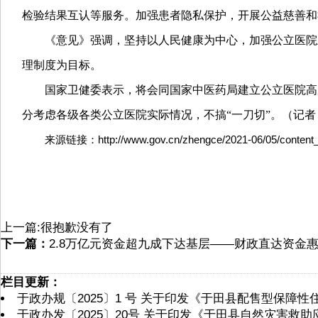
检验结果互认等服务。加强患者隐私保护，开展公益慈善和
《意见》强调，坚持以人民健康为中心，加强公立医院
理制度为目标。
国家卫健委表示，将会同国家中医药局建立公立医院高
分考虑各级各类公立医院实际情况，不搞“一刀切”。
（记者
来源链接：http://www.gov.cn/zhengce/2021-06/05/content_
上一篇:很抱歉没有了
下一篇：
2.8万亿元资金超九成下达基层——财政直达资金
栏目更新：
于政办规〔2025〕1 号 关于印发《于田县配售型保障
于政办发〔2025〕20号 关于印发《于田县自然灾害救