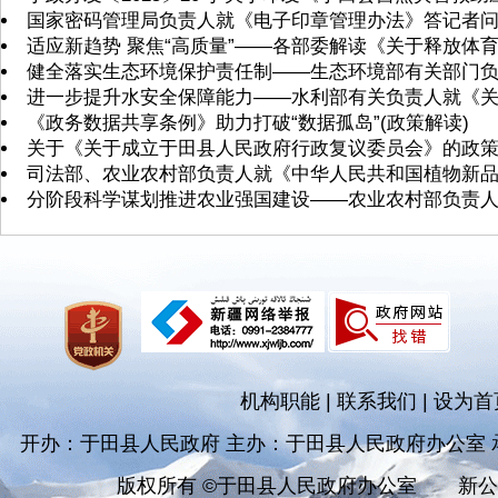
国家密码管理局负责人就《电子印章管理办法》答记者
适应新趋势 聚焦“高质量”——各部委解读《关于释放体
健全落实生态环境保护责任制——生态环境部有关部门
进一步提升水安全保障能力——水利部有关负责人就《
《政务数据共享条例》助力打破“数据孤岛”(政策解读)
关于《关于成立于田县人民政府行政复议委员会》的政
司法部、农业农村部负责人就《中华人民共和国植物新
分阶段科学谋划推进农业强国建设——农业农村部负责人就
机构职能
|
联系我们
|
设为首
开办：于田县人民政府 主办：于田县人民政府办公室
版权所有 ©于田县人民政府办公室
新公