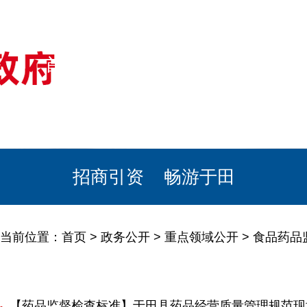
首页
美丽于田
政务公开
政民互动
栏目专题
政务服务
招商引资
畅游于田
当前位置：
首页
>
政务公开
>
重点领域公开
>
食品药品
【药品监督检查标准】于田县药品经营质量管理规范现