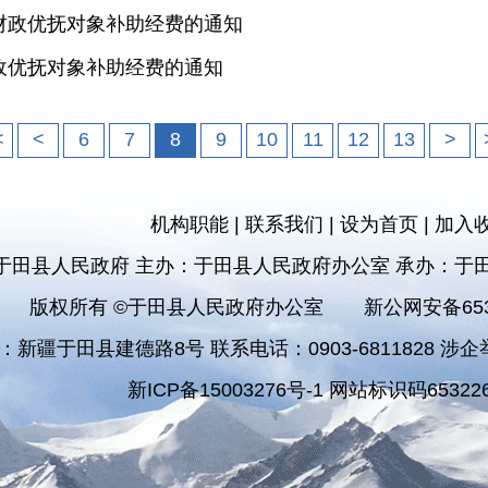
治区财政优抚对象补助经费的通知
央财政优抚对象补助经费的通知
<
<
6
7
8
9
10
11
12
13
>
机构职能
|
联系我们
|
设为首页
|
加入
于田县人民政府 主办：于田县人民政府办公室 承办：于
版权所有 ©于田县人民政府办公室
新公网安备6532
：新疆于田县建德路8号 联系电话：0903-6811828 涉企举报
新ICP备15003276号-1 网站标识码653226