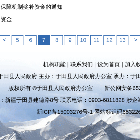
财力保障机制奖补资金的通知
助资金
<
5
6
7
8
9
10
11
12
13
>
机构职能
|
联系我们
|
设为首页
|
加入
于田县人民政府 主办：于田县人民政府办公室 承办：于
版权所有 ©于田县人民政府办公室
新公网安备6532
：新疆于田县建德路8号 联系电话：0903-6811828 涉企举报
新ICP备15003276号-1 网站标识码653226