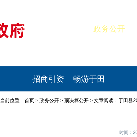
首页
美丽于田
政务公开
政民互动
栏目专题
政务服务
招商引资
畅游于田
当前位置：
首页
>
政务公开
>
预决算公开
> 文章阅读：于田县2
时间：20