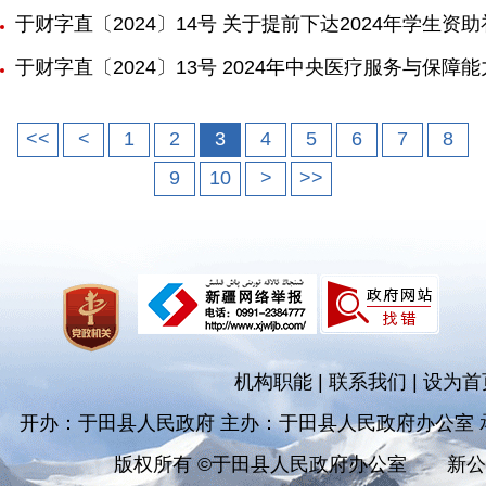
于财字直〔2024〕14号 关于提前下达2024年学生
于财字直〔2024〕13号 2024年中央医疗服务与保
<<
<
1
2
3
4
5
6
7
8
9
10
>
>>
机构职能
|
联系我们
|
设为首
开办：于田县人民政府 主办：于田县人民政府办公室
版权所有 ©于田县人民政府办公室
新公