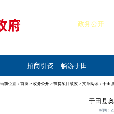
首页
美丽于田
政务公开
政民互动
栏目专题
政务服务
招商引资
畅游于田
当前位置：
首页
>
政务公开
>
扶贫项目绩效
> 文章阅读：于田
于田县奥
时间：20