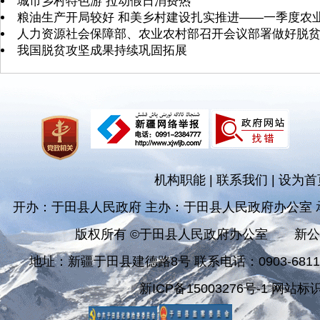
城市乡村特色游 拉动假日消费热
粮油生产开局较好 和美乡村建设扎实推进——一季度农
人力资源社会保障部、农业农村部召开会议部署做好脱
我国脱贫攻坚成果持续巩固拓展
机构职能
|
联系我们
|
设为首
开办：于田县人民政府 主办：于田县人民政府办公室
版权所有 ©于田县人民政府办公室
新公
地址：新疆于田县建德路8号 联系电话：0903-681182
新ICP备15003276号-1 网站标识