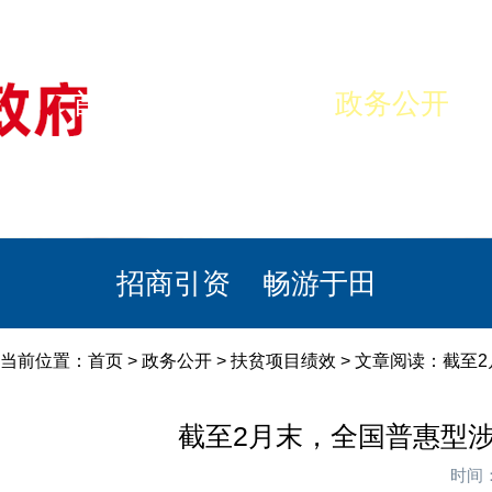
首页
美丽于田
政务公开
政民互动
栏目专题
政务服务
招商引资
畅游于田
当前位置：
首页
>
政务公开
>
扶贫项目绩效
> 文章阅读：截至
截至2月末，全国普惠型涉
时间：