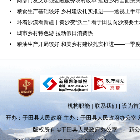
两部门发文加强金融服务农村改革 推进乡村全面振
粮食生产基础较好 乡村建设扎实推进——透视上半
环着沙漠看新疆丨黄沙变“沃土” 看于田县向沙漠要
城市乡村特色游 拉动假日消费热
粮油生产开局较好 和美乡村建设扎实推进——一季
机构职能
|
联系我们
|
设为首
开办：于田县人民政府 主办：于田县人民政府办公室
版权所有 ©于田县人民政府办公室
新公