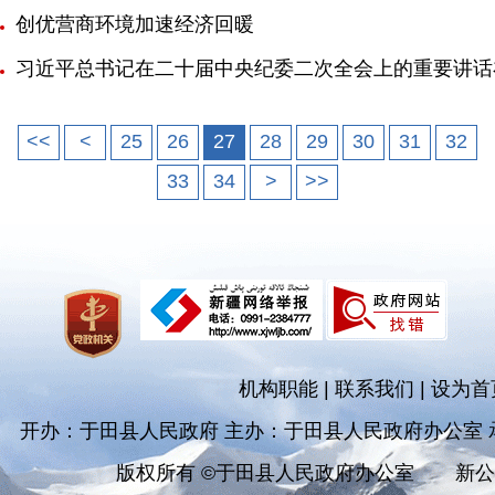
创优营商环境加速经济回暖
习近平总书记在二十届中央纪委二次全会上的重要讲话
<<
<
25
26
27
28
29
30
31
32
33
34
>
>>
机构职能
|
联系我们
|
设为首
开办：于田县人民政府 主办：于田县人民政府办公室
版权所有 ©于田县人民政府办公室
新公