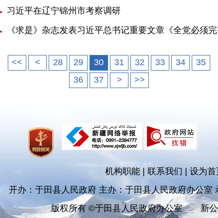
习近平在辽宁锦州市考察调研
《求是》杂志发表习近平总书记重要文章《全党必须完
<<
<
28
29
30
31
32
33
34
35
36
37
>
>>
机构职能
|
联系我们
|
设为首
开办：于田县人民政府 主办：于田县人民政府办公室
版权所有 ©于田县人民政府办公室
新公