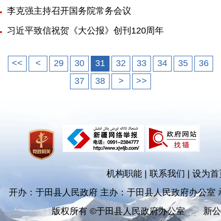
李克强主持召开国务院常务会议
习近平致信祝贺《大公报》创刊120周年
<<
<
29
30
31
32
33
34
35
36
37
38
>
>>
机构职能
|
联系我们
|
设为首
开办：于田县人民政府 主办：于田县人民政府办公室
版权所有 ©于田县人民政府办公室
新公