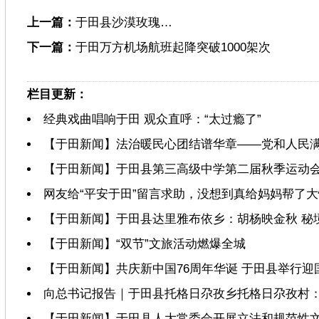
上一篇：
于田县沙漠玫瑰…
下一篇：
于田万方机场航班起降突破1000架次
栏目更新：
经典戏曲唱响于田 观众直呼：“太过瘾了”
【于田新闻】法治暖民心团结谱华章——党和人民满
【于田新闻】于田县第三高级中学第二届秋季运动
网友给“平安于田”留言求助，没想到真给妈妈帮了大
【于田新闻】于田县达里雅布依乡：胡杨映金秋 秘境
【于田新闻】“双节”文旅活动燃爆全城
【于田新闻】共庆新中国76周年华诞 于田县举行迎
向总书记报告｜于田县托格日尕孜乡托格日尕孜村
【于田新闻】于田县人大常委会开展立法和规范性