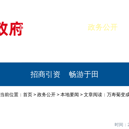
首页
美丽于田
政务公开
政民互动
栏目专题
政务服务
招商引资
畅游于田
当前位置：
首页
>
政务公开
>
本地要闻
> 文章阅读：万寿菊变
时间：2