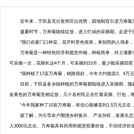
近年来，于田县充分发挥区位优势，因地制宜引进万寿菊产业
盛夏时节，万寿菊陆续绽放，进入忙碌的采摘期。走进于
“我们在家门口种花，花开时景色很美，来拍照的人很多，
万寿菊是一种特色经济和观赏作物，种植简单，对土壤要求
可采摘一次，花期长达4个月，可采摘到10月，最少能采摘四
“我种植了17亩万寿菊，销路很好，今年大约能卖3、4
目前，于田县各乡镇种植的万寿菊都陆续进入采摘期，随
金黄色的万寿菊竞相绽放，几十名村民正在忙着采摘、打包，
“今年我家种了10亩万寿菊，有信心能够卖到1.5万元
据了解，为引导农户围绕乡村振兴 、产业兴旺，发展生态
入3000元左右。万寿菊具有药用和观赏双重价值，不但经济