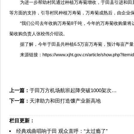
为进一步帮助村民通过种植万寿菊增收，于田县引进和田晨
等方面的支持，引导村民种植万寿菊，万寿菊成熟后，由企业
“我们公司去年收购万寿菊8千吨，今年的万寿菊收购量将
菊收购负责人张校伟介绍说。
据了解，今年于田县共种植6.5万亩万寿菊，预计每亩产量1
来源链接：https://www.xjht.gov.cn/article/show.php?itemi
上一篇：
于田万方机场航班起降突破1000架次…
下一篇：
天津助力和田打造馕产业新高地
栏目更新：
经典戏曲唱响于田 观众直呼：“太过瘾了”