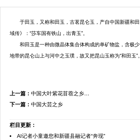
于田玉，又称和田玉，古茗昆仑玉，产自中国新疆和田，是
域传》：“莎车国有铁山，出青玉”。
和田玉是一种由微晶体集合体构成的单矿物盐，含极少的杂
地带的昆仑山上与河中之玉璞，故又把昆山玉称为“和田玉”
上一篇：
中国大叶紫花苜蓿之乡…
下一篇：
中国大芸之乡
栏目更新：
AI记者小童邀您和新疆县融记者“奔现”