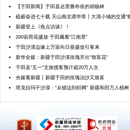
【于田新闻】于田县达里雅布依的胡杨林
砥砺奋进七十载 天山南北谱华章丨大漠小城的交通“蝶
新疆登上《焦点访谈》！
200亩荷花盛放 于田藏着“江南景”
于田沙漠边缘上万亩向日葵盛放引客来
新华全媒：新疆于田沙漠玫瑰开出“致富花”
于田县“五一”文旅揽客预计超20万人次
央媒看新疆丨新疆于田的玫瑰治沙又致富
塔克拉玛干沙漠：“从锁边到织网” 新疆和田万人植树