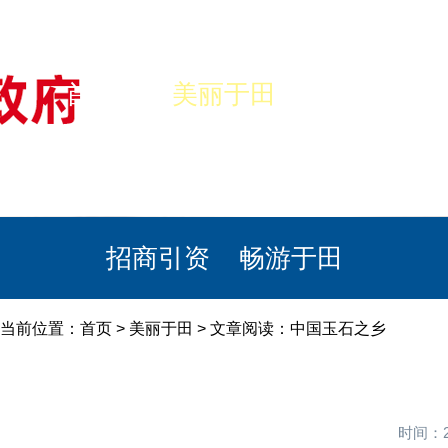
首页
美丽于田
政务公开
政民互动
栏目专题
政务服务
招商引资
畅游于田
当前位置：
首页
>
美丽于田
> 文章阅读：中国玉石之乡
时间：2