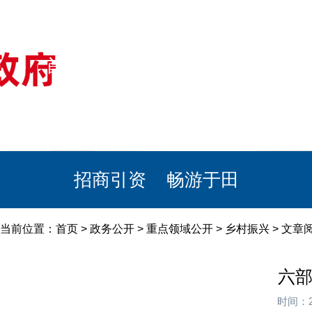
首页
美丽于田
政务公开
政民互动
栏目专题
政务服务
招商引资
畅游于田
当前位置：
首页
>
政务公开
>
重点领域公开
>
乡村振兴
> 文章
六部
时间：2