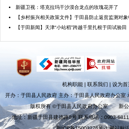
新疆卫视：塔克拉玛干沙漠合龙点的玫瑰花开了
【乡村振兴相关政策文件】于田县防止返贫监测对象申
【于田新闻】天津“小站稻”跨越千里扎根于田试验田
机构职能
|
联系我们
|
设为首
开办：于田县人民政府 主办：于田县人民政府办公室
版权所有 ©于田县人民政府办公室
新公
地址：新疆于田县建德路8号 联系电话：0903-681182
新ICP备15003276号-1 网站标识