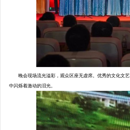
晚会现场流光溢彩，观众区座无虚席。优秀的文化文艺资
中闪烁着激动的泪光。