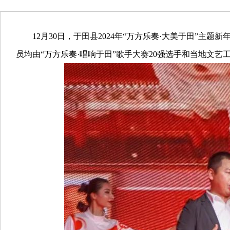
12月30日，于田县2024年“万方乐奏·大美于田”主
员均由“万方乐奏·唱响于田”歌手大赛20强选手和当地文艺