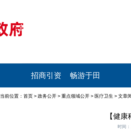
首页
美丽于田
政务公开
政民互动
栏目专题
政务服务
招商引资
畅游于田
当前位置：
首页
>
政务公开
>
重点领域公开
>
医疗卫生
> 文章
【健康
时间：2