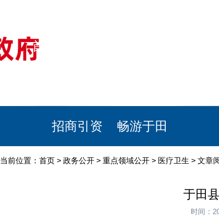
首页
美丽于田
政务公开
政民互动
栏目专题
政务服务
招商引资
畅游于田
当前位置：
首页
>
政务公开
>
重点领域公开
>
医疗卫生
> 文章
于田县
时间：20