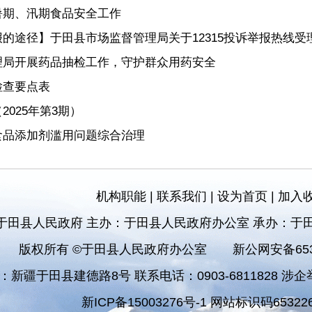
暑期、汛期食品安全工作
的途径】于田县市场监督管理局关于12315投诉举报热线受
理局开展药品抽检工作，守护群众用药安全
检查要点表
025年第3期）
食品添加剂滥用问题综合治理
机构职能
|
联系我们
|
设为首页
|
加入
于田县人民政府 主办：于田县人民政府办公室 承办：于
版权所有 ©于田县人民政府办公室
新公网安备6532
：新疆于田县建德路8号 联系电话：0903-6811828 涉企举报
新ICP备15003276号-1 网站标识码653226