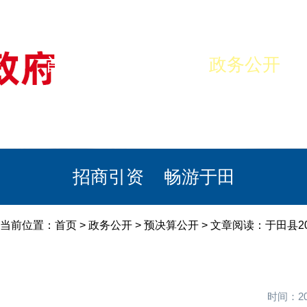
首页
美丽于田
政务公开
政民互动
栏目专题
政务服务
招商引资
畅游于田
当前位置：
首页
>
政务公开
>
预决算公开
> 文章阅读：于田县2
时间：20