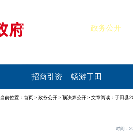
首页
美丽于田
政务公开
政民互动
栏目专题
政务服务
招商引资
畅游于田
当前位置：
首页
>
政务公开
>
预决算公开
> 文章阅读：于田县2
时间：20