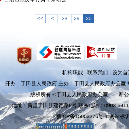
<<
<
28
29
30
机构职能
|
联系我们
|
设为首
开办：于田县人民政府 主办：于田县人民政府办公室
版权所有 ©于田县人民政府办公室
新公
地址：新疆于田县建德路8号 联系电话：0903-681182
新ICP备15003276号-1 网站标识