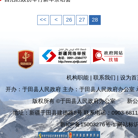
<<
<
26
27
28
机构职能
|
联系我们
|
设为首
开办：于田县人民政府 主办：于田县人民政府办公室
版权所有 ©于田县人民政府办公室
新公
地址：新疆于田县建德路8号 联系电话：0903-681182
新ICP备15003276号-1 网站标识