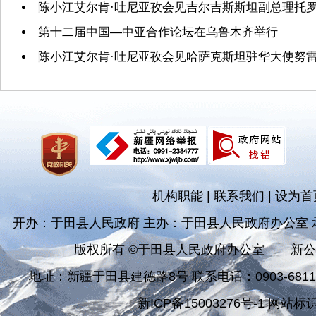
陈小江艾尔肯·吐尼亚孜会见吉尔吉斯斯坦副总理托
第十二届中国—中亚合作论坛在乌鲁木齐举行
陈小江艾尔肯·吐尼亚孜会见哈萨克斯坦驻华大使努
机构职能
|
联系我们
|
设为首
开办：于田县人民政府 主办：于田县人民政府办公室
版权所有 ©于田县人民政府办公室
新公
地址：新疆于田县建德路8号 联系电话：0903-681182
新ICP备15003276号-1 网站标识