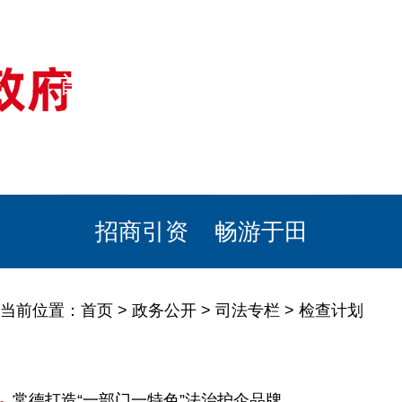
首页
美丽于田
政务公开
政民互动
栏目专题
政务服务
招商引资
畅游于田
当前位置：
首页
>
政务公开
>
司法专栏
>
检查计划
常德打造“一部门一特色”法治护企品牌